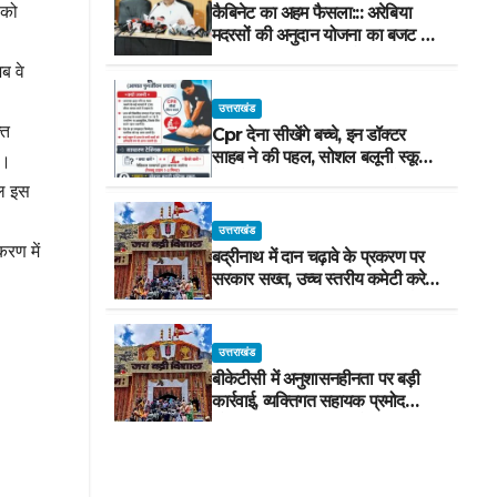
 को
कैबिनेट का अहम फैसला::: अरेबिया
मदरसों की अनुदान योजना का बजट मद
वित्तीय वर्ष 2027-28 से समाप्त
ब वे
उत्तराखंड
्त
Cpr देना सीखेंगे बच्चे, इन डॉक्टर
साहब ने की पहल, सोशल बलूनी स्कूल
ै।
में मिलेगा प्रशिक्षण, 10 जुलाई को सुबह
ाल इस
8 से होगा प्रशिक्षण, प्रीतम भरतवाण ने
भी मुहिम को दिया समर्थन
उत्तराखंड
करण में
बद्रीनाथ में दान चढ़ावे के प्रकरण पर
सरकार सख्त, उच्च स्तरीय कमेटी करेगी
जांच, अनुशासनहीनता पर एक कार्मिक
निलंबित
उत्तराखंड
बीकेटीसी में अनुशासनहीनता पर बड़ी
कार्रवाई, व्यक्तिगत सहायक प्रमोद
नौटियाल तत्काल प्रभाव से निलंबित,
निष्पक्ष जांच के लिए समिति गठित