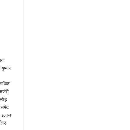
िना
युष्मान
े अधिक
सर्जरी
रोड़
ेसमेंट
तर इलाज
 लिए