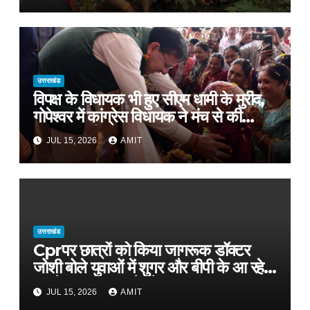
उत्तराखंड
विपक्ष के विधायक भी हुए सीएम धामी के मुरीद,
गोपेश्वर में कांग्रेस विधायक ने मंच से की
खुलकर तारीफ*
JUL 15, 2026
AMIT
उत्तराखंड
Cprपर छात्रों को किया जागरूक डॉक्टर
जोशी बोले युवाओं में शुगर और बीपी के आ रहे
मामले, फास्ट फूड से रहे दूर
JUL 15, 2026
AMIT