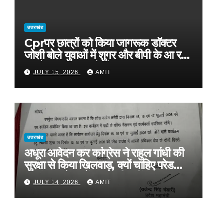
उत्तराखंड
Cprपर छात्रों को किया जागरूक डॉक्टर
जोशी बोले युवाओं में शुगर और बीपी के आ रहे
मामले, फास्ट फूड से रहे दूर
JULY 15, 2026
AMIT
उत्तराखंड
अधूरा आवेदन कर कांग्रेस ने राहुल गांधी की
सुरक्षा से किया खिलवाड़, क्यों चाहिए परेड
ग्राउंड, आवेदन में बताया ही नहीं
JULY 14, 2026
AMIT