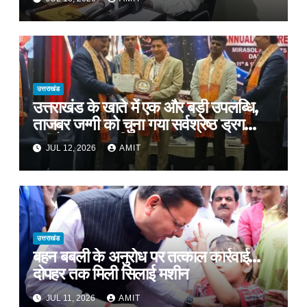
उत्तराखंड
उत्तराखंड के खाते में एक और बड़ी उपलब्धि,
ताजबर जग्गी को चुना गया सर्वश्रेष्ठ ड्रग
कंट्रोलर ऑफ इंडिया
JUL 12, 2026
AMIT
उत्तराखंड
बहन बबली के अनुरोध पर तत्काल कार्रवाई…
दोपहर तक मिली सिलाई मशीन
JUL 11, 2026
AMIT