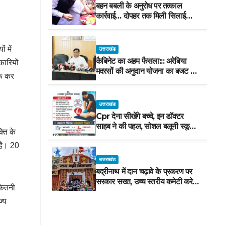
बहन बबली के अनुरोध पर तत्काल
कार्रवाई… दोपहर तक मिली सिलाई
मशीन
 में
उत्तराखंड
कैबिनेट का अहम फैसला::: अरेबिया
कारियों
मदरसों की अनुदान योजना का बजट मद
रू कर
वित्तीय वर्ष 2027-28 से समाप्त
उत्तराखंड
Cpr देना सीखेंगे बच्चे, इन डॉक्टर
साहब ने की पहल, सोशल बलूनी स्कूल
्ति के
में मिलेगा प्रशिक्षण, 10 जुलाई को सुबह
 है। 20
8 से होगा प्रशिक्षण, प्रीतम भरतवाण ने
भी मुहिम को दिया समर्थन
उत्तराखंड
बद्रीनाथ में दान चढ़ावे के प्रकरण पर
सरकार सख्त, उच्च स्तरीय कमेटी करेगी
 कितनी
जांच, अनुशासनहीनता पर एक कार्मिक
निलंबित
ज्य